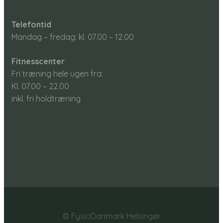
Telefontid
Mandag – fredag: kl. 07.00 – 12.00​
Fitnesscenter
Fri træning hele ugen fra:
Kl. 07.00 – 22.00​
inkl. fri holdtræning
© FysioDanmark Helsingør