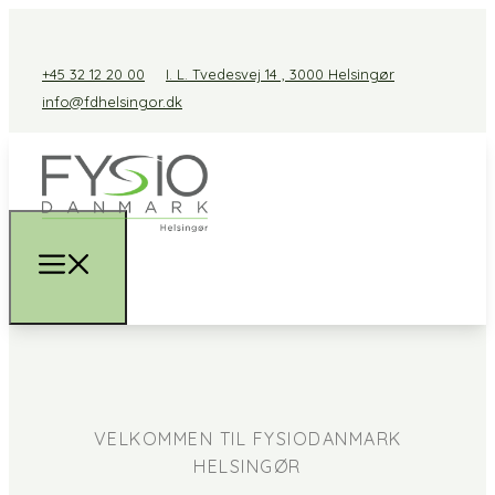
+45 32 12 20 00
I. L. Tvedesvej 14 , 3000 Helsingør
info@fdhelsingor.dk
VELKOMMEN TIL FYSIODANMARK
HELSINGØR