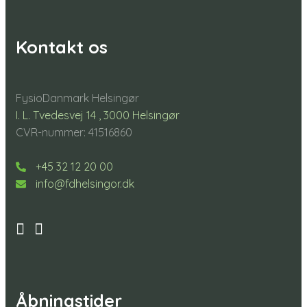
Kontakt os
FysioDanmark Helsingør
I. L. Tvedesvej 14 , 3000 Helsingør
CVR-nummer: 41516860
+45 32 12 20 00
info@fdhelsingor.dk
Åbningstider