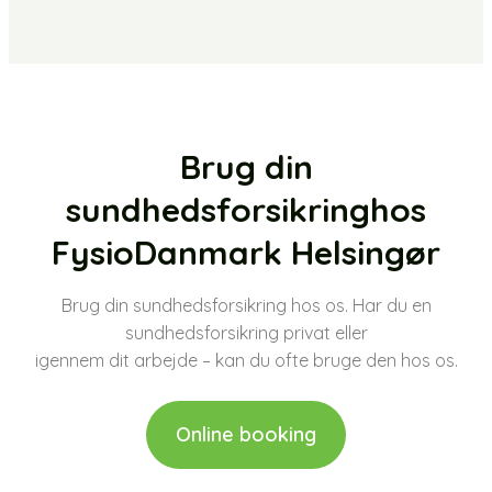
Brug din
sundhedsforsikring ​hos
FysioDanmark Helsingør
Brug din sundhedsforsikring hos os. Har du en
sundhedsforsikring privat eller
​igennem dit arbejde – kan du ofte bruge den hos os.
Online booking