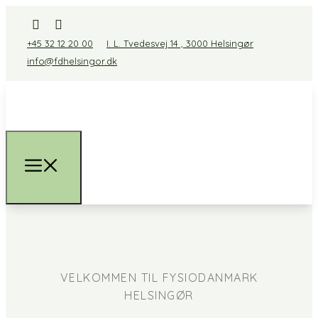
+45 32 12 20 00
I. L. Tvedesvej 14 , 3000 Helsingør
info@fdhelsingor.dk
VELKOMMEN TIL FYSIODANMARK
HELSINGØR