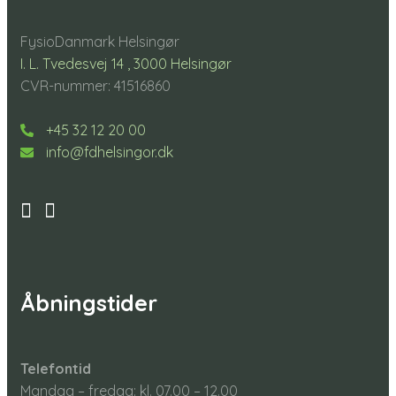
FysioDanmark Helsingør
I. L. Tvedesvej 14 , 3000 Helsingør
CVR-nummer: 41516860
+45 32 12 20 00
info@fdhelsingor.dk
Åbningstider
Telefontid
Mandag – fredag: kl. 07.00 – 12.00​