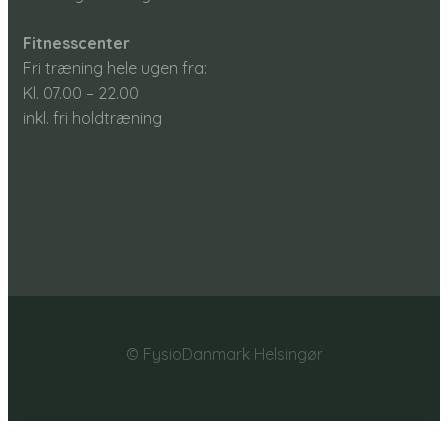
Fitnesscenter
Fri træning hele ugen fra:
Kl. 07.00 – 22.00​
inkl. fri holdtræning
© FysioDanmark Helsingør