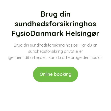
Brug din
sundhedsforsikring ​hos
FysioDanmark Helsingør
Brug din sundhedsforsikring hos os. Har du en
sundhedsforsikring privat eller
​igennem dit arbejde – kan du ofte bruge den hos os.
Online booking