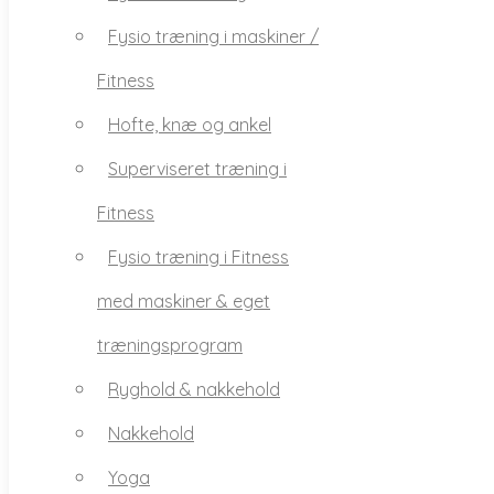
Fitness
Fysio træning i maskiner /
Hofte, knæ og ankel
Fitness
Superviseret træning i
Hofte, knæ og ankel
Fitness
Superviseret træning i
Fysio træning i Fitness
Fitness
med maskiner & eget
Fysio træning i Fitness
træningsprogram
med maskiner & eget
Ryghold & nakkehold
træningsprogram
Nakkehold
Ryghold & nakkehold
Yoga
Nakkehold
Mobility
Yoga