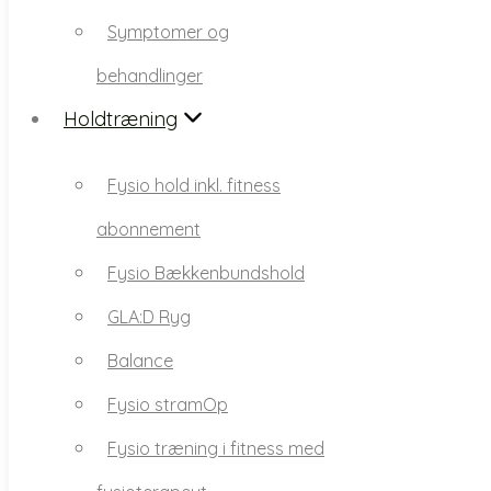
behandlinger
Symptomer og
Holdtræning
behandlinger
Fysio hold inkl. fitness
Holdtræning
abonnement
Fysio hold inkl. fitness
Fysio Bækkenbundshold
abonnement
GLA:D Ryg
Fysio Bækkenbundshold
Balance
GLA:D Ryg
Fysio stramOp
Balance
Fysio træning i fitness med
Fysio stramOp
fysioterapeut
Fysio træning i fitness med
GLA:D knæ & hofter