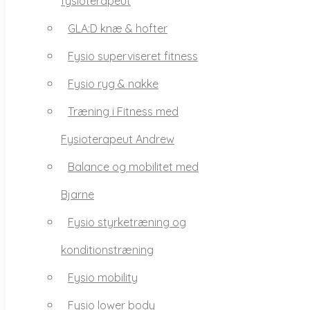
fysioterapeut
Fysio superviseret fitness
GLA:D knæ & hofter
Fysio ryg & nakke
Fysio superviseret fitness
Træning i Fitness med
Fysio ryg & nakke
Fysioterapeut Andrew
Træning i Fitness med
Balance og mobilitet med
Fysioterapeut Andrew
Bjarne
Balance og mobilitet med
Fysio styrketræning og
Bjarne
konditionstræning
Fysio styrketræning og
Fysio mobility
konditionstræning
Fysio lower body
Fysio mobility
Fysio træning i maskiner /
Fysio lower body