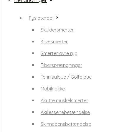
Behandlinger
Skuldersmerter
Fysioterapi
Knæsmerter
Skuldersmerter
Smerter øvre ryg
Knæsmerter
Fibersprængninger
Smerter øvre ryg
Tennisalbue / Golfalbue
Fibersprængninger
Mobilnakke
Tennisalbue / Golfalbue
Akutte muskelsmerter
Mobilnakke
Akillessenebetændelse
Akutte muskelsmerter
Skinnebensbetændelse
Akillessenebetændelse
Spændingshovedpine /
Skinnebensbetændelse
migræne