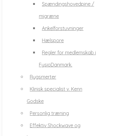
Spændingshovedpine /
Ankelforstuvninger
migræne
Hælspore
Ankelforstuvninger
Regler for medlemskab i
Hælspore
FysioDanmark.
Regler for medlemskab i
Rygsmerter
FysioDanmark.
Klinisk specialist v. Kenn
Rygsmerter
Godske
Klinisk specialist v. Kenn
Personlig træning
Godske
Effektiv Shockwave og
Personlig træning
laserterapi
Effektiv Shockwave og
CFT behandling – mod