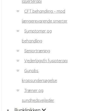
laserterapi
længerevarende smerter
CFT behandling – mod
Symptomer og
længerevarende smerter
behandling
Symptomer og
Seniortræning
behandling
Vederlagsfri fysioterapi
Seniortræning
​Gynobs
Vederlagsfri fysioterapi
kropsundersøgelse
​Gynobs
Træner og
kropsundersøgelse
sundhedsvejleder
Træner og
Rygklinikken
sundhedsvejleder
Vores vision i rygklinikken
Rygklinikken