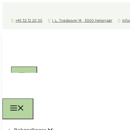
+45 32 12 20 00
I. L. Tvedesvej 14 , 3000 Helsingør
info
Behandlinger
Fysioterapi