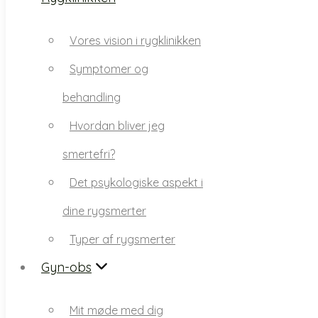
Symptomer og
Vores vision i rygklinikken
behandling
Symptomer og
Hvordan bliver jeg
behandling
smertefri?
Hvordan bliver jeg
Det psykologiske aspekt i
smertefri?
dine rygsmerter
Det psykologiske aspekt i
Typer af rygsmerter
dine rygsmerter
Gyn-obs
Typer af rygsmerter
Mit møde med dig
Gyn-obs
Symptomer og
Mit møde med dig