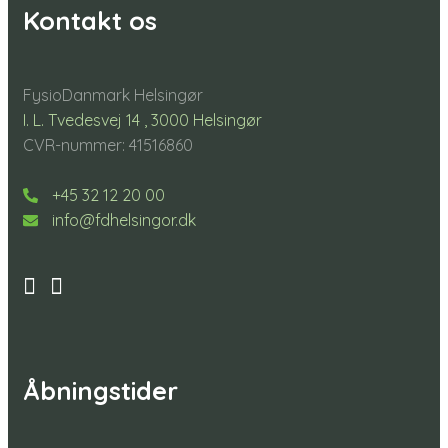
Kontakt os
FysioDanmark Helsingør
I. L. Tvedesvej 14 , 3000 Helsingør
CVR-nummer: 41516860
+45 32 12 20 00
info@fdhelsingor.dk
Åbningstider