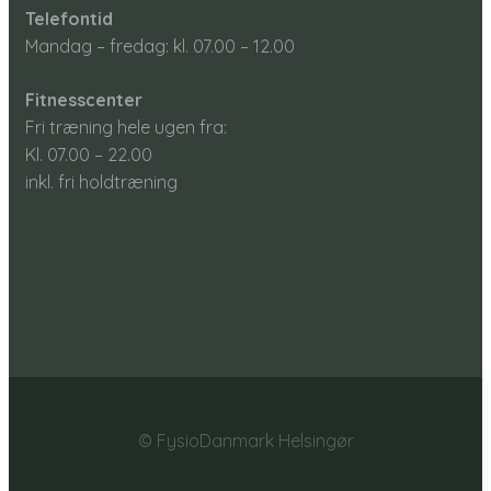
Telefontid
Mandag – fredag: kl. 07.00 – 12.00​
Fitnesscenter
Fri træning hele ugen fra:
Kl. 07.00 – 22.00​
inkl. fri holdtræning
© FysioDanmark Helsingør