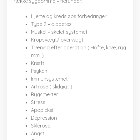
række sygdomme – herunder:​
Hjerte og kredsløbs forbedringer
Type 2 – diabetes
Muskel – skelet systemet
Kropsvægt/ overvægt
Træning efter operation ( Hofte, knæ, ryg
mm. )​
Kræft
Psyken
Immunsystemet
Artrose ( slidgigt )
Rygsmerter​
Stress
Apopleksi
Depression
Sklerose
Angst