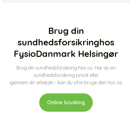
Brug din
sundhedsforsikring ​hos
FysioDanmark Helsingør
Brug din sundhedsforsikring hos os. Har du en
sundhedsforsikring privat eller
​igennem dit arbejde – kan du ofte bruge den hos os.
Online booking