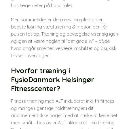
hos lægen eller på hospitalet.​
Men sommetider er den mest simple og den
bedste løsning vægttræning & motion der får
pulsen lidt op.​ Træning og bevægelse viser sig igen
og igen at være nøglen til “det gode liv” – både
hvad angår smerter, velvære, mobilitet og psykisk
trivsel i hverdagen.​
Hvorfor træning i
FysioDanmark Helsingør
Fitnesscenter?​
​Fitness træning med ALT inkluderet inkl. fri fitness
og mange ugentlige holdtræninger i dit
abonnement.​ Ikke noget med at huske at læse det
med småt – hos os er ALT inkluderet i din træning.​