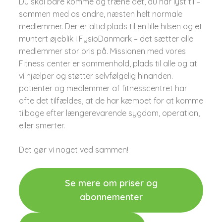
Du skal bare komme og træne det, du har lyst til –
sammen med os andre, næsten helt normale
medlemmer.​ Der er altid plads til en lille hilsen og et
muntert øjeblik i FysioDanmark – det sætter alle
medlemmer stor pris på. Missionen med vores
Fitness center er sammenhold, plads til alle og at
vi hjælper og støtter selvfølgelig hinanden.​
patienter og medlemmer af fitnesscentret har
ofte det tilfældes, at de har kæmpet for at komme
tilbage efter længerevarende sygdom, operation,
eller smerter.​
Det gør vi noget ved sammen!​​
Se mere om priser og
abonnementer